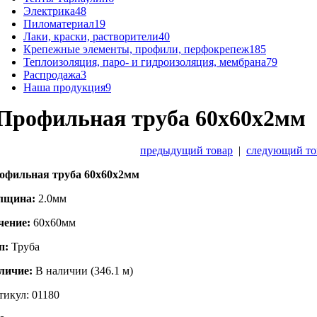
Электрика
48
Пиломатериал
19
Лаки, краски, растворители
40
Крепежные элементы, профили, перфокрепеж
185
Теплоизоляция, паро- и гидроизоляция, мембрана
79
Распродажа
3
Наша продукция
9
Профильная труба 60х60х2мм
предыдущий товар
|
следующий то
офильная труба 60х60х2мм
лщина:
2.0мм
чение:
60х60мм
п:
Труба
личие:
В наличии (346.1 м)
тикул: 01180