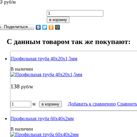
40
руб/м
в корзину
Поделиться…
C данным товаром так же покупают:
Профильная труба 40х20х1,5мм
В наличии
138
руб/м
м
Добавить к сравнению
Сравнит
в корзину
Профильная труба 60х40х2мм
В наличии