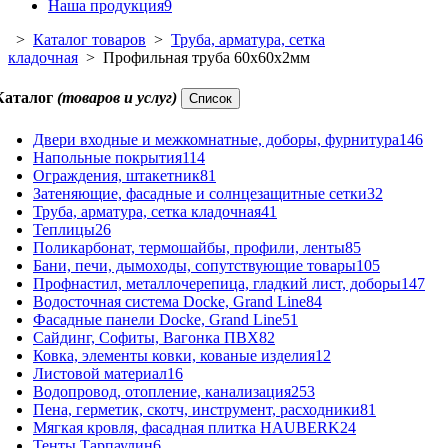
Наша продукция
9
>
Каталог товаров
>
Труба, арматура, сетка
кладочная
> Профильная труба 60х60х2мм
Каталог
(товаров и услуг)
Список
Двери входные и межкомнатные, доборы, фурнитура
146
Напольные покрытия
114
Ограждения, штакетник
81
Затеняющие, фасадные и солнцезащитные сетки
32
Труба, арматура, сетка кладочная
41
Теплицы
26
Поликарбонат, термошайбы, профили, ленты
85
Бани, печи, дымоходы, сопутствующие товары
105
Профнастил, металлочерепица, гладкий лист, доборы
147
Водосточная система Docke, Grand Line
84
Фасадные панели Docke, Grand Line
51
Сайдинг, Софиты, Вагонка ПВХ
82
Ковка, элементы ковки, кованые изделия
12
Листовой материал
16
Водопровод, отопление, канализация
253
Пена, герметик, скотч, инструмент, расходники
81
Мягкая кровля, фасадная плитка HAUBERK
24
Тенты Тарпаулин
6