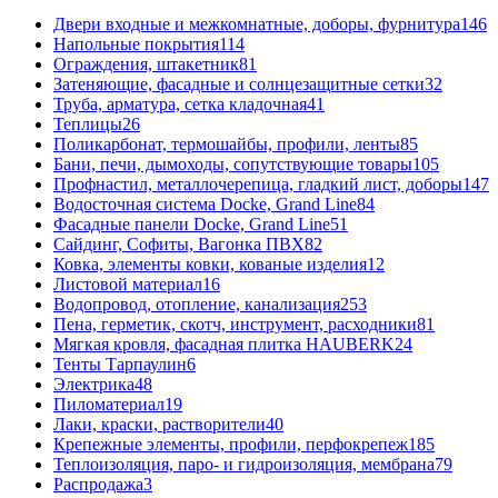
Двери входные и межкомнатные, доборы, фурнитура
146
Напольные покрытия
114
Ограждения, штакетник
81
Затеняющие, фасадные и солнцезащитные сетки
32
Труба, арматура, сетка кладочная
41
Теплицы
26
Поликарбонат, термошайбы, профили, ленты
85
Бани, печи, дымоходы, сопутствующие товары
105
Профнастил, металлочерепица, гладкий лист, доборы
147
Водосточная система Docke, Grand Line
84
Фасадные панели Docke, Grand Line
51
Сайдинг, Софиты, Вагонка ПВХ
82
Ковка, элементы ковки, кованые изделия
12
Листовой материал
16
Водопровод, отопление, канализация
253
Пена, герметик, скотч, инструмент, расходники
81
Мягкая кровля, фасадная плитка HAUBERK
24
Тенты Тарпаулин
6
Электрика
48
Пиломатериал
19
Лаки, краски, растворители
40
Крепежные элементы, профили, перфокрепеж
185
Теплоизоляция, паро- и гидроизоляция, мембрана
79
Распродажа
3