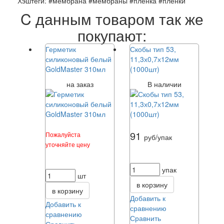
Хэштеги: #мембрана #мембраны #пленка #пленки
C данным товаром так же
покупают:
Герметик
Скобы тип 53,
силиконовый белый
11,3х0,7х12мм
GoldMaster 310мл
(1000шт)
на заказ
В наличии
91
Пожалуйста
руб/упак
уточняйте цену
упак
шт
в корзину
в корзину
Добавить к
Добавить к
сравнению
сравнению
Сравнить
Сравнить