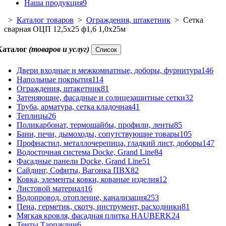
Наша продукция
9
>
Каталог товаров
>
Ограждения, штакетник
> Сетка
сварная ОЦП 12,5х25 ф1,6 1,0х25м
Каталог
(товаров и услуг)
Список
Двери входные и межкомнатные, доборы, фурнитура
146
Напольные покрытия
114
Ограждения, штакетник
81
Затеняющие, фасадные и солнцезащитные сетки
32
Труба, арматура, сетка кладочная
41
Теплицы
26
Поликарбонат, термошайбы, профили, ленты
85
Бани, печи, дымоходы, сопутствующие товары
105
Профнастил, металлочерепица, гладкий лист, доборы
147
Водосточная система Docke, Grand Line
84
Фасадные панели Docke, Grand Line
51
Сайдинг, Софиты, Вагонка ПВХ
82
Ковка, элементы ковки, кованые изделия
12
Листовой материал
16
Водопровод, отопление, канализация
253
Пена, герметик, скотч, инструмент, расходники
81
Мягкая кровля, фасадная плитка HAUBERK
24
Тенты Тарпаулин
6