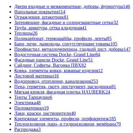
Двери входные и межкомнатные, доборы, фурнитура
146
Напольные покрытия
114
Ограждения, штакетник
81
Затеняющие, фасадные и солнцезащитные сетки
32
Труба, арматура, сетка кладочная
41
Теплицы
26
Поликарбонат, термошайбы, профили, ленты
85
Бани, печи, дымоходы, сопутствующие товары
105
Профнастил, металлочерепица, гладкий лист, доборы
147
Водосточная система Docke, Grand Line
84
Фасадные панели Docke, Grand Line
51
Сайдинг, Софиты, Вагонка ПВХ
82
Ковка, элементы ковки, кованые изделия
12
Листовой материал
16
Водопровод, отопление, канализация
253
Пена, герметик, скотч, инструмент, расходники
81
Мягкая кровля, фасадная плитка HAUBERK
24
Тенты Тарпаулин
6
Электрика
48
Пиломатериал
19
Лаки, краски, растворители
40
Крепежные элементы, профили, перфокрепеж
185
Теплоизоляция, паро- и гидроизоляция, мембрана
79
Распродажа
3