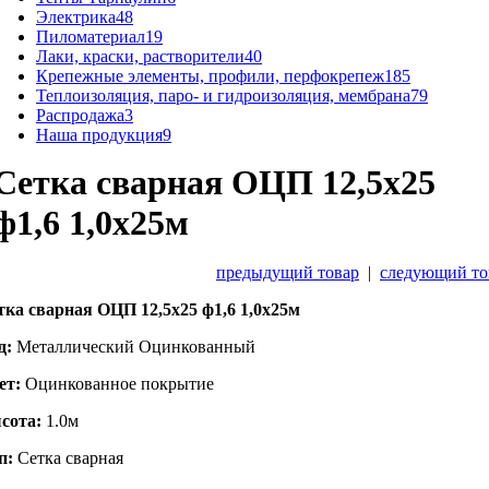
Электрика
48
Пиломатериал
19
Лаки, краски, растворители
40
Крепежные элементы, профили, перфокрепеж
185
Теплоизоляция, паро- и гидроизоляция, мембрана
79
Распродажа
3
Наша продукция
9
Сетка сварная ОЦП 12,5х25
ф1,6 1,0х25м
предыдущий товар
|
следующий то
тка сварная ОЦП 12,5х25 ф1,6 1,0х25м
д:
Металлический Оцинкованный
ет:
Оцинкованное покрытие
сота:
1.0м
п:
Сетка сварная