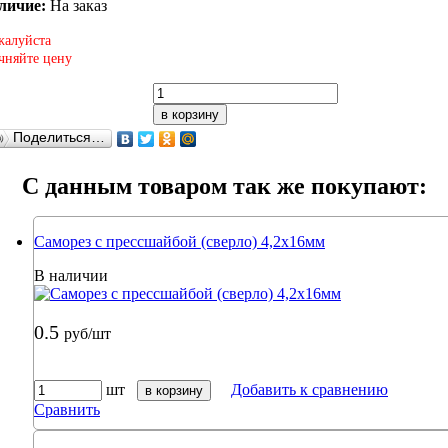
личие:
На заказ
алуйста
чняйте цену
в корзину
Поделиться…
C данным товаром так же покупают:
Саморез с прессшайбой (сверло) 4,2х16мм
В наличии
0.5
руб/шт
шт
Добавить к сравнению
в корзину
Сравнить