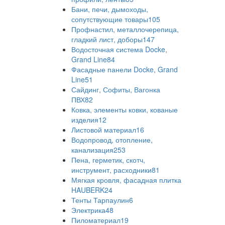
Бани, печи, дымоходы,
сопутствующие товары
105
Профнастил, металлочерепица,
гладкий лист, доборы
147
Водосточная система Docke,
Grand Line
84
Фасадные панели Docke, Grand
Line
51
Сайдинг, Софиты, Вагонка
ПВХ
82
Ковка, элементы ковки, кованые
изделия
12
Листовой материал
16
Водопровод, отопление,
канализация
253
Пена, герметик, скотч,
инструмент, расходники
81
Мягкая кровля, фасадная плитка
HAUBERK
24
Тенты Тарпаулин
6
Электрика
48
Пиломатериал
19