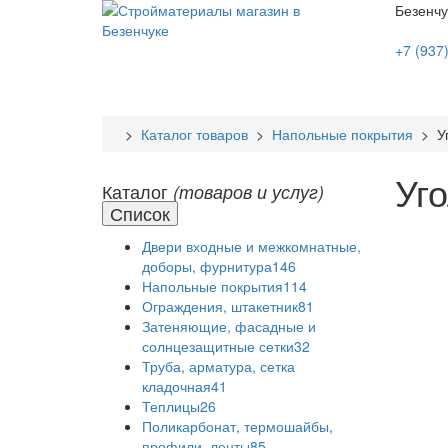
Безенч
+7 (937
>
Каталог товаров
>
Напольные покрытия
> Уг
Уг
Каталог
(товаров и услуг)
Список
Двери входные и межкомнатные,
доборы, фурнитура
146
Напольные покрытия
114
Ограждения, штакетник
81
Затеняющие, фасадные и
солнцезащитные сетки
32
Труба, арматура, сетка
кладочная
41
Теплицы
26
Поликарбонат, термошайбы,
профили, ленты
85