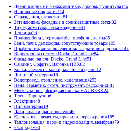
Двери входные и межкомнатные, доборы, фурнитура
146
Напольные покрытия
114
Ограждения, штакетник
81
Затеняющие, фасадные и солнцезащитные сетки
32
Труба, арматура, сетка кладочная
41
Теплицы
26
Поликарбонат, термошайбы, профили, ленты
85
Бани, печи, дымоходы, сопутствующие товары
105
Профнастил, металлочерепица, гладкий лист, доборы
147
Водосточная система Docke, Grand Line
84
Фасадные панели Docke, Grand Line
51
Сайдинг, Софиты, Вагонка ПВХ
82
Ковка, элементы ковки, кованые изделия
12
Листовой материал
16
Водопровод, отопление, канализация
253
Пена, герметик, скотч, инструмент, расходники
81
Мягкая кровля, фасадная плитка HAUBERK
24
Тенты Тарпаулин
6
Электрика
48
Пиломатериал
19
Лаки, краски, растворители
40
Крепежные элементы, профили, перфокрепеж
185
Теплоизоляция, паро- и гидроизоляция, мембрана
79
Распродажа
3