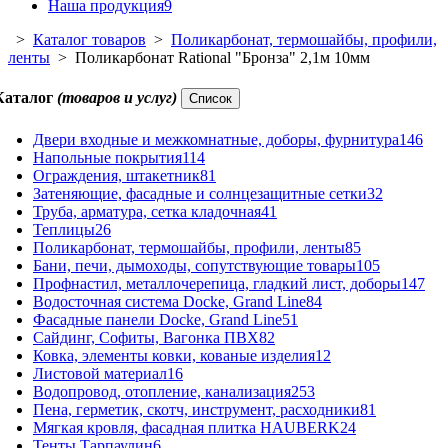
Наша продукция
9
>
Каталог товаров
>
Поликарбонат, термошайбы, профили,
ленты
> Поликарбонат Rational "Бронза" 2,1м 10мм
Каталог
(товаров и услуг)
Список
Двери входные и межкомнатные, доборы, фурнитура
146
Напольные покрытия
114
Ограждения, штакетник
81
Затеняющие, фасадные и солнцезащитные сетки
32
Труба, арматура, сетка кладочная
41
Теплицы
26
Поликарбонат, термошайбы, профили, ленты
85
Бани, печи, дымоходы, сопутствующие товары
105
Профнастил, металлочерепица, гладкий лист, доборы
147
Водосточная система Docke, Grand Line
84
Фасадные панели Docke, Grand Line
51
Сайдинг, Софиты, Вагонка ПВХ
82
Ковка, элементы ковки, кованые изделия
12
Листовой материал
16
Водопровод, отопление, канализация
253
Пена, герметик, скотч, инструмент, расходники
81
Мягкая кровля, фасадная плитка HAUBERK
24
Тенты Тарпаулин
6