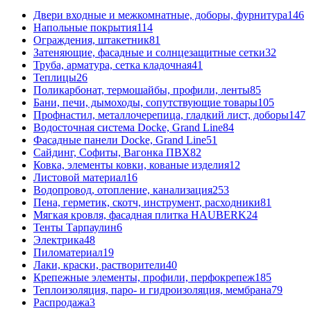
Двери входные и межкомнатные, доборы, фурнитура
146
Напольные покрытия
114
Ограждения, штакетник
81
Затеняющие, фасадные и солнцезащитные сетки
32
Труба, арматура, сетка кладочная
41
Теплицы
26
Поликарбонат, термошайбы, профили, ленты
85
Бани, печи, дымоходы, сопутствующие товары
105
Профнастил, металлочерепица, гладкий лист, доборы
147
Водосточная система Docke, Grand Line
84
Фасадные панели Docke, Grand Line
51
Сайдинг, Софиты, Вагонка ПВХ
82
Ковка, элементы ковки, кованые изделия
12
Листовой материал
16
Водопровод, отопление, канализация
253
Пена, герметик, скотч, инструмент, расходники
81
Мягкая кровля, фасадная плитка HAUBERK
24
Тенты Тарпаулин
6
Электрика
48
Пиломатериал
19
Лаки, краски, растворители
40
Крепежные элементы, профили, перфокрепеж
185
Теплоизоляция, паро- и гидроизоляция, мембрана
79
Распродажа
3