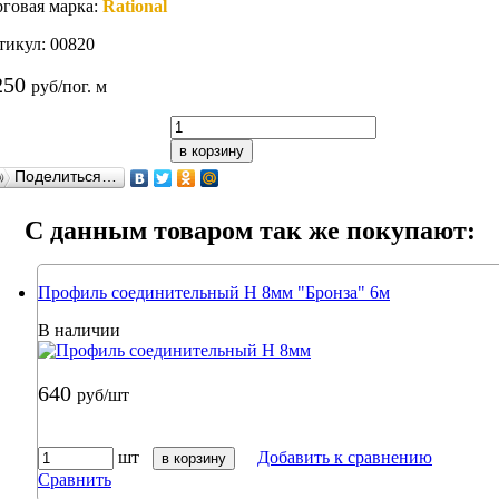
рговая марка:
Rational
тикул: 00820
250
руб/пог. м
в корзину
Поделиться…
C данным товаром так же покупают:
Профиль соединительный Н 8мм "Бронза" 6м
В наличии
640
руб/шт
шт
Добавить к сравнению
в корзину
Сравнить