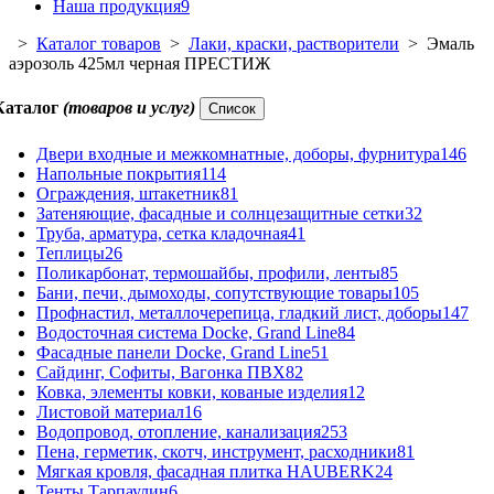
Наша продукция
9
>
Каталог товаров
>
Лаки, краски, растворители
> Эмаль
аэрозоль 425мл черная ПРЕСТИЖ
Каталог
(товаров и услуг)
Список
Двери входные и межкомнатные, доборы, фурнитура
146
Напольные покрытия
114
Ограждения, штакетник
81
Затеняющие, фасадные и солнцезащитные сетки
32
Труба, арматура, сетка кладочная
41
Теплицы
26
Поликарбонат, термошайбы, профили, ленты
85
Бани, печи, дымоходы, сопутствующие товары
105
Профнастил, металлочерепица, гладкий лист, доборы
147
Водосточная система Docke, Grand Line
84
Фасадные панели Docke, Grand Line
51
Сайдинг, Софиты, Вагонка ПВХ
82
Ковка, элементы ковки, кованые изделия
12
Листовой материал
16
Водопровод, отопление, канализация
253
Пена, герметик, скотч, инструмент, расходники
81
Мягкая кровля, фасадная плитка HAUBERK
24
Тенты Тарпаулин
6