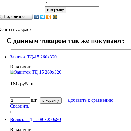
в корзину
Поделиться…
Хэштеги: #краска
C данным товаром так же покупают:
Завиток ТД-15 260х320
В наличии
186
руб/шт
шт
Добавить к сравнению
в корзину
Сравнить
Волюта ТД-15 80х250х80
В наличии