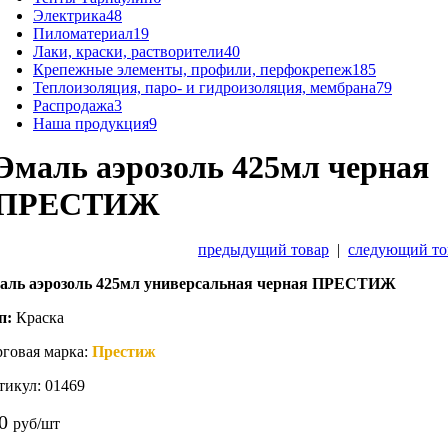
Электрика
48
Пиломатериал
19
Лаки, краски, растворители
40
Крепежные элементы, профили, перфокрепеж
185
Теплоизоляция, паро- и гидроизоляция, мембрана
79
Распродажа
3
Наша продукция
9
Эмаль аэрозоль 425мл черная
ПРЕСТИЖ
предыдущий товар
|
следующий то
аль аэрозоль 425мл универсальная черная ПРЕСТИЖ
п:
Краска
рговая марка:
Престиж
тикул: 01469
80
руб/шт