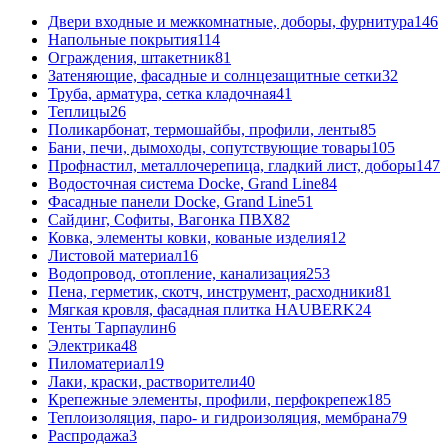
Двери входные и межкомнатные, доборы, фурнитура
146
Напольные покрытия
114
Ограждения, штакетник
81
Затеняющие, фасадные и солнцезащитные сетки
32
Труба, арматура, сетка кладочная
41
Теплицы
26
Поликарбонат, термошайбы, профили, ленты
85
Бани, печи, дымоходы, сопутствующие товары
105
Профнастил, металлочерепица, гладкий лист, доборы
147
Водосточная система Docke, Grand Line
84
Фасадные панели Docke, Grand Line
51
Сайдинг, Софиты, Вагонка ПВХ
82
Ковка, элементы ковки, кованые изделия
12
Листовой материал
16
Водопровод, отопление, канализация
253
Пена, герметик, скотч, инструмент, расходники
81
Мягкая кровля, фасадная плитка HAUBERK
24
Тенты Тарпаулин
6
Электрика
48
Пиломатериал
19
Лаки, краски, растворители
40
Крепежные элементы, профили, перфокрепеж
185
Теплоизоляция, паро- и гидроизоляция, мембрана
79
Распродажа
3