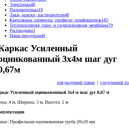
Электрика
48
Пиломатериал
19
Лаки, краски, растворители
40
Крепежные элементы, профили, перфокрепеж
185
Теплоизоляция, паро- и гидроизоляция, мембрана
79
Распродажа
3
Наша продукция
9
Каркас Усиленный
оцинкованный 3х4м шаг дуг
0,67м
предыдущий товар
|
следующий то
ркас Усиленный оцинкованный 3х4 м шаг дуг 0,67 м
на: 4 м, Ширина: 3 м, Высота: 2 м
мплектация
ркас: Профильная оцинкованная труба 20х20 мм