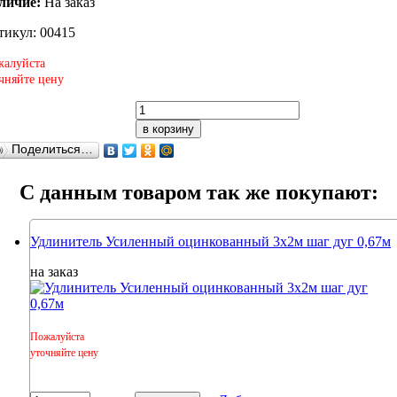
личие:
На заказ
тикул: 00415
алуйста
чняйте цену
в корзину
Поделиться…
C данным товаром так же покупают:
Удлинитель Усиленный оцинкованный 3х2м шаг дуг 0,67м
на заказ
Пожалуйста
уточняйте цену