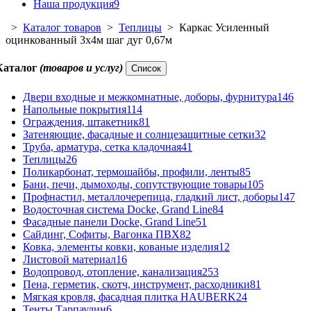
Наша продукция
9
>
Каталог товаров
>
Теплицы
> Каркас Усиленный
оцинкованный 3х4м шаг дуг 0,67м
Каталог
(товаров и услуг)
Список
Двери входные и межкомнатные, доборы, фурнитура
146
Напольные покрытия
114
Ограждения, штакетник
81
Затеняющие, фасадные и солнцезащитные сетки
32
Труба, арматура, сетка кладочная
41
Теплицы
26
Поликарбонат, термошайбы, профили, ленты
85
Бани, печи, дымоходы, сопутствующие товары
105
Профнастил, металлочерепица, гладкий лист, доборы
147
Водосточная система Docke, Grand Line
84
Фасадные панели Docke, Grand Line
51
Сайдинг, Софиты, Вагонка ПВХ
82
Ковка, элементы ковки, кованые изделия
12
Листовой материал
16
Водопровод, отопление, канализация
253
Пена, герметик, скотч, инструмент, расходники
81
Мягкая кровля, фасадная плитка HAUBERK
24
Тенты Тарпаулин
6