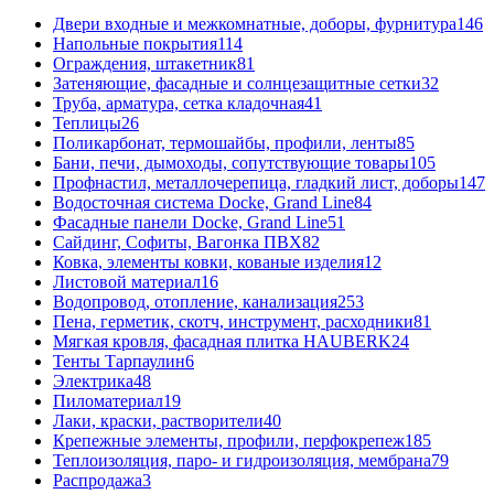
Двери входные и межкомнатные, доборы, фурнитура
146
Напольные покрытия
114
Ограждения, штакетник
81
Затеняющие, фасадные и солнцезащитные сетки
32
Труба, арматура, сетка кладочная
41
Теплицы
26
Поликарбонат, термошайбы, профили, ленты
85
Бани, печи, дымоходы, сопутствующие товары
105
Профнастил, металлочерепица, гладкий лист, доборы
147
Водосточная система Docke, Grand Line
84
Фасадные панели Docke, Grand Line
51
Сайдинг, Софиты, Вагонка ПВХ
82
Ковка, элементы ковки, кованые изделия
12
Листовой материал
16
Водопровод, отопление, канализация
253
Пена, герметик, скотч, инструмент, расходники
81
Мягкая кровля, фасадная плитка HAUBERK
24
Тенты Тарпаулин
6
Электрика
48
Пиломатериал
19
Лаки, краски, растворители
40
Крепежные элементы, профили, перфокрепеж
185
Теплоизоляция, паро- и гидроизоляция, мембрана
79
Распродажа
3