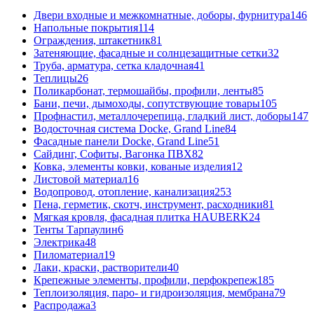
Двери входные и межкомнатные, доборы, фурнитура
146
Напольные покрытия
114
Ограждения, штакетник
81
Затеняющие, фасадные и солнцезащитные сетки
32
Труба, арматура, сетка кладочная
41
Теплицы
26
Поликарбонат, термошайбы, профили, ленты
85
Бани, печи, дымоходы, сопутствующие товары
105
Профнастил, металлочерепица, гладкий лист, доборы
147
Водосточная система Docke, Grand Line
84
Фасадные панели Docke, Grand Line
51
Сайдинг, Софиты, Вагонка ПВХ
82
Ковка, элементы ковки, кованые изделия
12
Листовой материал
16
Водопровод, отопление, канализация
253
Пена, герметик, скотч, инструмент, расходники
81
Мягкая кровля, фасадная плитка HAUBERK
24
Тенты Тарпаулин
6
Электрика
48
Пиломатериал
19
Лаки, краски, растворители
40
Крепежные элементы, профили, перфокрепеж
185
Теплоизоляция, паро- и гидроизоляция, мембрана
79
Распродажа
3