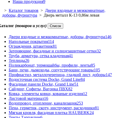
Наша продукция
9
>
Каталог товаров
>
Двери входные и межкомнатные,
доборы, фурнитура
> Дверь металл К-13 0,86м левая
Каталог
(товаров и услуг)
Список
Двери входные и межкомнатные, доборы, фурнитура
146
Напольные покрытия
114
Ограждения, штакетник
81
Затеняющие, фасадные и солнцезащитные сетки
32
Труба, арматура, сетка кладочная
41
Теплицы
26
Поликарбонат, термошайбы, профили, ленты
85
Бани, печи, дымоходы, сопутствующие товары
105
Профнастил, металлочерепица, гладкий лист, доборы
147
Водосточная система Docke, Grand Line
84
Фасадные панели Docke, Grand Line
51
Сайдинг, Софиты, Вагонка ПВХ
82
Ковка, элементы ковки, кованые изделия
12
Листовой материал
16
Водопровод, отопление, канализация
253
Пена, герметик, скотч, инструмент, расходники
81
Мягкая кровля, фасадная плитка HAUBERK
24
Тенты Тарпаулин
6