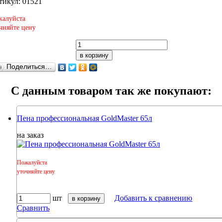
тикул: 01521
алуйста
чняйте цену
в корзину
Поделиться…
C данным товаром так же покупают:
Пена профессиональная GoldMaster 65л
на заказ
Пожалуйста
уточняйте цену
шт
Добавить к сравнению
в корзину
Сравнить