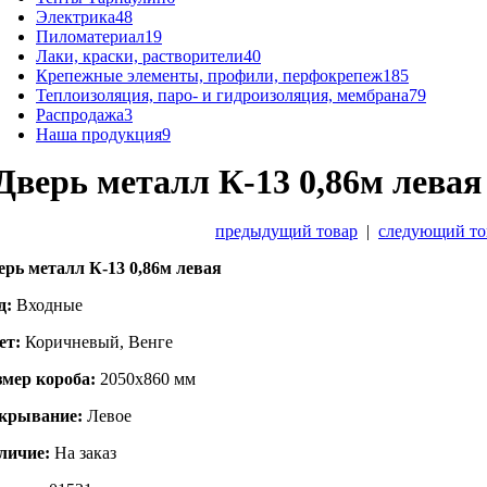
Электрика
48
Пиломатериал
19
Лаки, краски, растворители
40
Крепежные элементы, профили, перфокрепеж
185
Теплоизоляция, паро- и гидроизоляция, мембрана
79
Распродажа
3
Наша продукция
9
Дверь металл К-13 0,86м левая
предыдущий товар
|
следующий то
ерь металл К-13 0,86м левая
д:
Входные
ет:
Коричневый, Венге
змер короба:
2050х860 мм
крывание:
Левое
личие:
На заказ